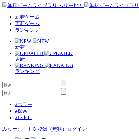
新着ゲーム
更新ゲーム
ランキング
新着
更新
ランキング
#ホラー
#探索
#レトロ
ふりーむ！ＩＤ登録（無料）
ログイン