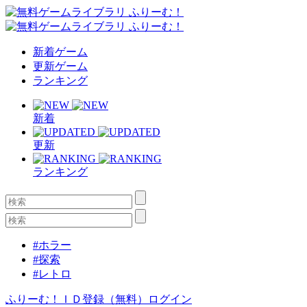
新着ゲーム
更新ゲーム
ランキング
新着
更新
ランキング
#ホラー
#探索
#レトロ
ふりーむ！ＩＤ登録（無料）
ログイン