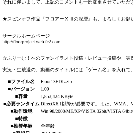
それに伴いまして、上記のコメントも一部変更させていただ
★スピンオフ作品『フロアーⅩⅢの深層』も、よろしくお願
サークルホームページ
http://floorproject.web.fc2.com
☆ふりーむ！へのファンイラスト投稿・レビュー投稿や、実
実況・生放送の、動画のタイトルには「ゲーム名」を入れて、
■ファイル名
Floor13EDL.zip
■バージョン
1.00
■容量
1,853,424 KByte
■必要ランタイム
DirectX6.1以降が必要です。また、WMA、
■動作環境
Win 98/2000/ME/XP/VISTA 32bit/VISTA 64bit/7 
■特徴
■推奨年齢
全年齢