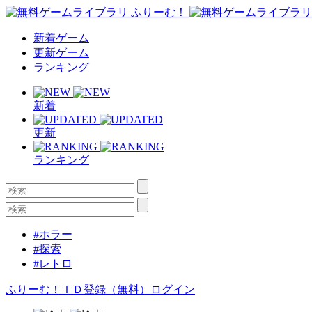
新着ゲーム
更新ゲーム
ランキング
新着
更新
ランキング
#ホラー
#探索
#レトロ
ふりーむ！ＩＤ登録（無料）
ログイン