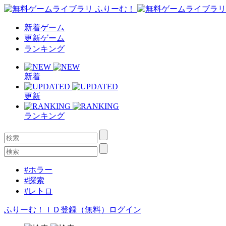
新着ゲーム
更新ゲーム
ランキング
新着
更新
ランキング
#ホラー
#探索
#レトロ
ふりーむ！ＩＤ登録（無料）
ログイン