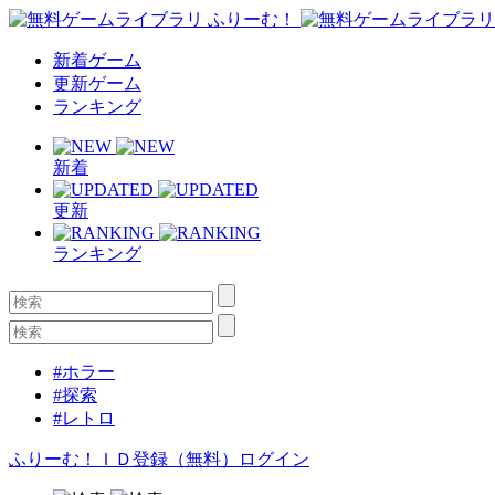
新着ゲーム
更新ゲーム
ランキング
新着
更新
ランキング
#ホラー
#探索
#レトロ
ふりーむ！ＩＤ登録（無料）
ログイン