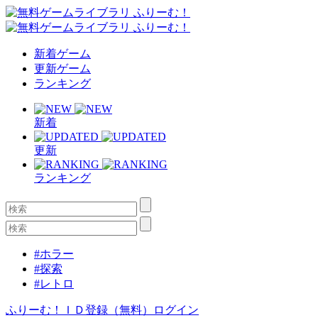
新着ゲーム
更新ゲーム
ランキング
新着
更新
ランキング
#ホラー
#探索
#レトロ
ふりーむ！ＩＤ登録（無料）
ログイン