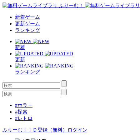
新着ゲーム
更新ゲーム
ランキング
新着
更新
ランキング
#ホラー
#探索
#レトロ
ふりーむ！ＩＤ登録（無料）
ログイン