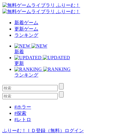
新着ゲーム
更新ゲーム
ランキング
新着
更新
ランキング
#ホラー
#探索
#レトロ
ふりーむ！ＩＤ登録（無料）
ログイン