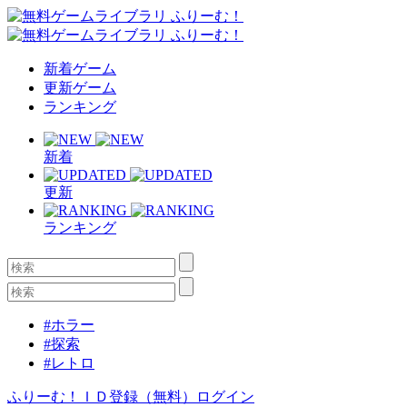
新着ゲーム
更新ゲーム
ランキング
新着
更新
ランキング
#ホラー
#探索
#レトロ
ふりーむ！ＩＤ登録（無料）
ログイン