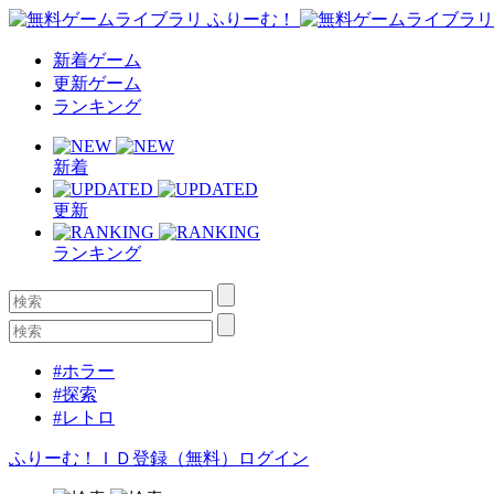
新着ゲーム
更新ゲーム
ランキング
新着
更新
ランキング
#ホラー
#探索
#レトロ
ふりーむ！ＩＤ登録（無料）
ログイン