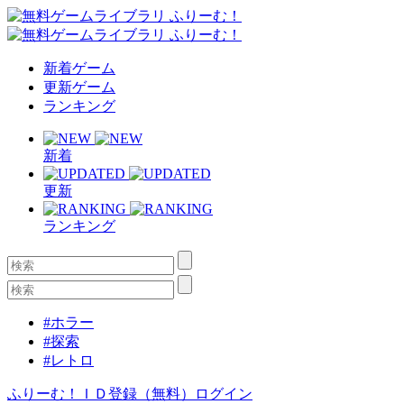
新着ゲーム
更新ゲーム
ランキング
新着
更新
ランキング
#ホラー
#探索
#レトロ
ふりーむ！ＩＤ登録（無料）
ログイン