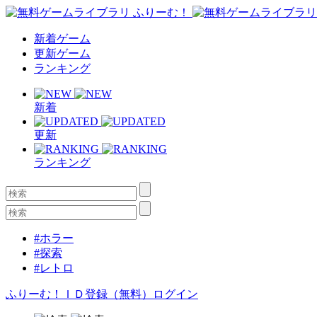
新着ゲーム
更新ゲーム
ランキング
新着
更新
ランキング
#ホラー
#探索
#レトロ
ふりーむ！ＩＤ登録（無料）
ログイン