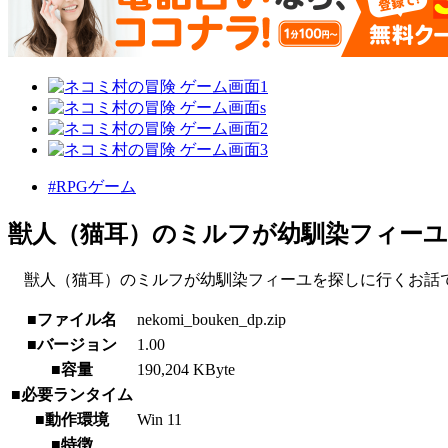
#RPGゲーム
獣人（猫耳）のミルフが幼馴染フィー
獣人（猫耳）のミルフが幼馴染フィーユを探しに行くお話
■ファイル名
nekomi_bouken_dp.zip
■バージョン
1.00
■容量
190,204 KByte
■必要ランタイム
■動作環境
Win 11
■特徴