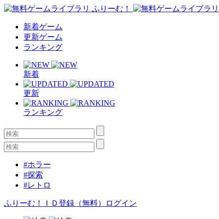
新着ゲーム
更新ゲーム
ランキング
新着
更新
ランキング
#ホラー
#探索
#レトロ
ふりーむ！ＩＤ登録（無料）
ログイン