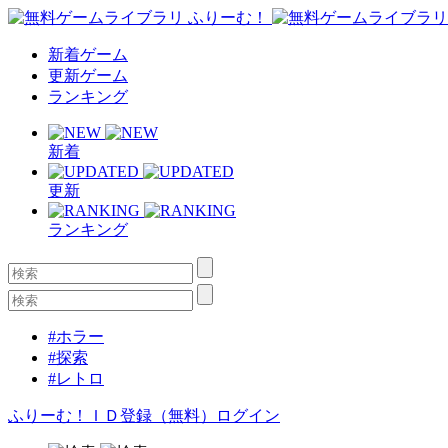
新着ゲーム
更新ゲーム
ランキング
新着
更新
ランキング
#ホラー
#探索
#レトロ
ふりーむ！ＩＤ登録（無料）
ログイン