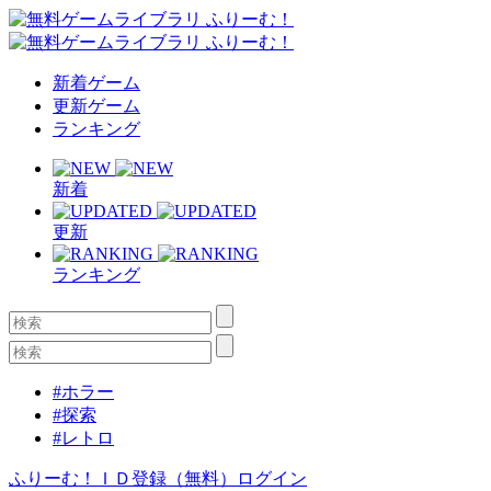
新着ゲーム
更新ゲーム
ランキング
新着
更新
ランキング
#ホラー
#探索
#レトロ
ふりーむ！ＩＤ登録（無料）
ログイン