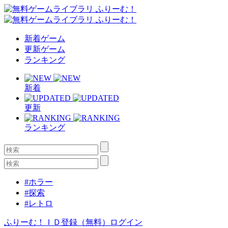
新着ゲーム
更新ゲーム
ランキング
新着
更新
ランキング
#ホラー
#探索
#レトロ
ふりーむ！ＩＤ登録（無料）
ログイン