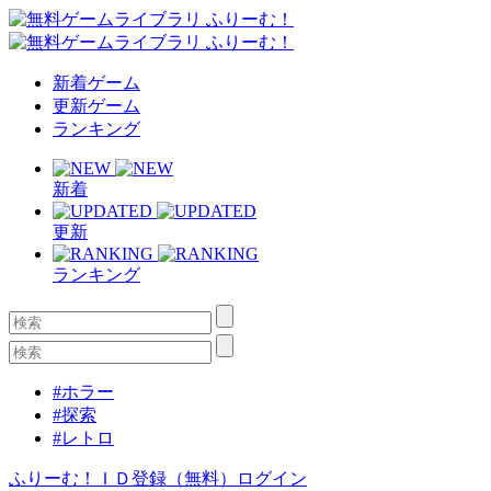
新着ゲーム
更新ゲーム
ランキング
新着
更新
ランキング
#ホラー
#探索
#レトロ
ふりーむ！ＩＤ登録（無料）
ログイン