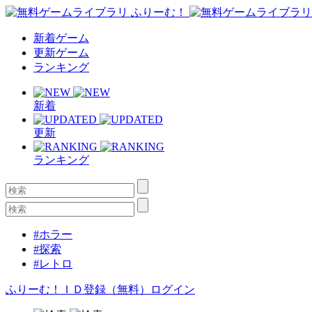
新着ゲーム
更新ゲーム
ランキング
新着
更新
ランキング
#ホラー
#探索
#レトロ
ふりーむ！ＩＤ登録（無料）
ログイン