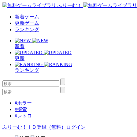
新着ゲーム
更新ゲーム
ランキング
新着
更新
ランキング
#ホラー
#探索
#レトロ
ふりーむ！ＩＤ登録（無料）
ログイン