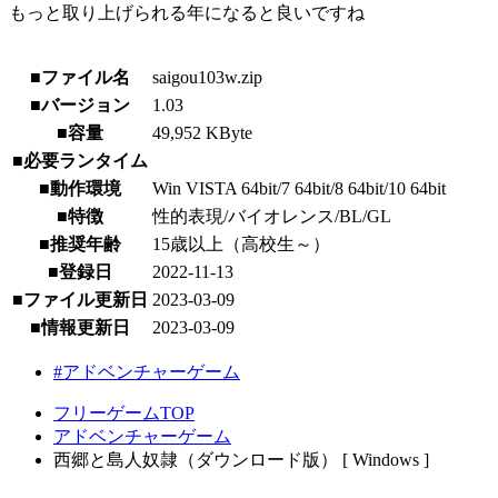
もっと取り上げられる年になると良いですね
■ファイル名
saigou103w.zip
■バージョン
1.03
■容量
49,952 KByte
■必要ランタイム
■動作環境
Win VISTA 64bit/7 64bit/8 64bit/10 64bit
■特徴
性的表現/バイオレンス/BL/GL
■推奨年齢
15歳以上（高校生～）
■登録日
2022-11-13
■ファイル更新日
2023-03-09
■情報更新日
2023-03-09
#アドベンチャーゲーム
フリーゲームTOP
アドベンチャーゲーム
西郷と島人奴隷（ダウンロード版） [ Windows ]