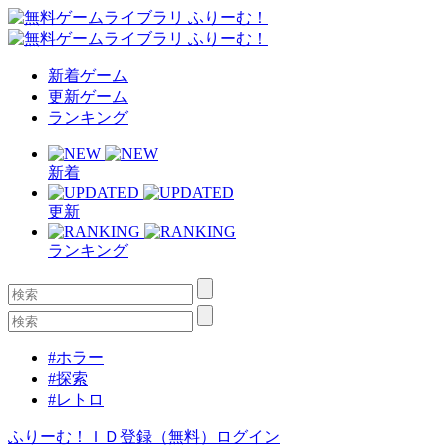
新着ゲーム
更新ゲーム
ランキング
新着
更新
ランキング
#ホラー
#探索
#レトロ
ふりーむ！ＩＤ登録（無料）
ログイン