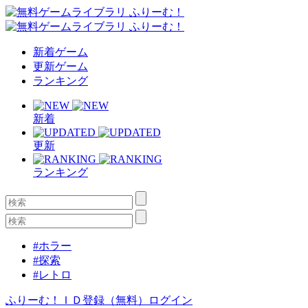
新着ゲーム
更新ゲーム
ランキング
新着
更新
ランキング
#ホラー
#探索
#レトロ
ふりーむ！ＩＤ登録（無料）
ログイン