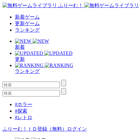
新着ゲーム
更新ゲーム
ランキング
新着
更新
ランキング
#ホラー
#探索
#レトロ
ふりーむ！ＩＤ登録（無料）
ログイン