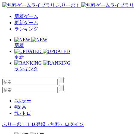
新着ゲーム
更新ゲーム
ランキング
新着
更新
ランキング
#ホラー
#探索
#レトロ
ふりーむ！ＩＤ登録（無料）
ログイン