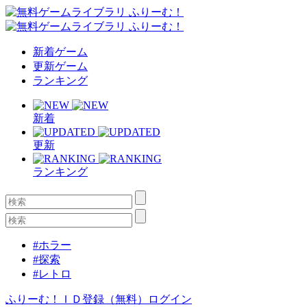
新着ゲーム
更新ゲーム
ランキング
新着
更新
ランキング
#ホラー
#探索
#レトロ
ふりーむ！ＩＤ登録（無料）
ログイン