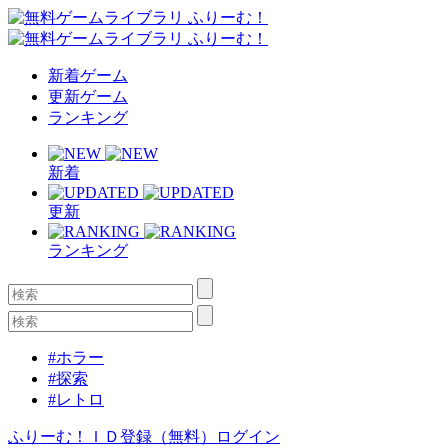
新着ゲーム
更新ゲーム
ランキング
新着
更新
ランキング
#ホラー
#探索
#レトロ
ふりーむ！ＩＤ登録（無料）
ログイン