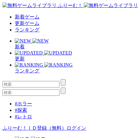
新着ゲーム
更新ゲーム
ランキング
新着
更新
ランキング
#ホラー
#探索
#レトロ
ふりーむ！ＩＤ登録（無料）
ログイン