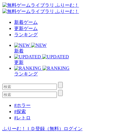
新着ゲーム
更新ゲーム
ランキング
新着
更新
ランキング
#ホラー
#探索
#レトロ
ふりーむ！ＩＤ登録（無料）
ログイン