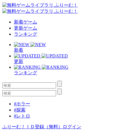
新着ゲーム
更新ゲーム
ランキング
新着
更新
ランキング
#ホラー
#探索
#レトロ
ふりーむ！ＩＤ登録（無料）
ログイン