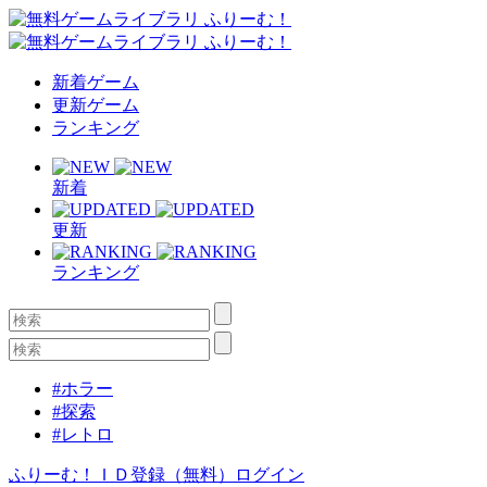
新着ゲーム
更新ゲーム
ランキング
新着
更新
ランキング
#ホラー
#探索
#レトロ
ふりーむ！ＩＤ登録（無料）
ログイン