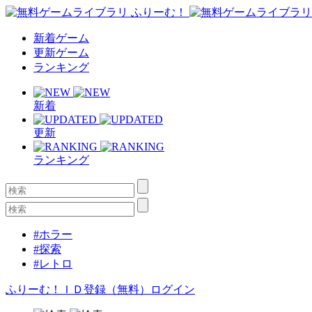
新着ゲーム
更新ゲーム
ランキング
新着
更新
ランキング
#ホラー
#探索
#レトロ
ふりーむ！ＩＤ登録（無料）
ログイン