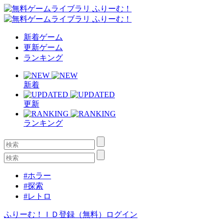
新着ゲーム
更新ゲーム
ランキング
新着
更新
ランキング
#ホラー
#探索
#レトロ
ふりーむ！ＩＤ登録（無料）
ログイン