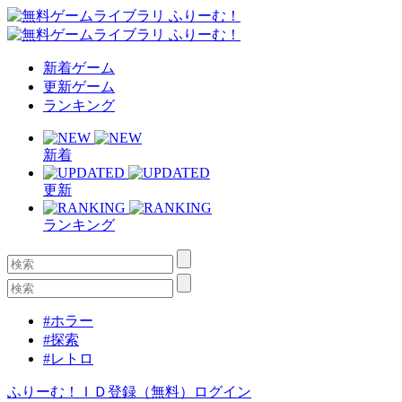
新着ゲーム
更新ゲーム
ランキング
新着
更新
ランキング
#ホラー
#探索
#レトロ
ふりーむ！ＩＤ登録（無料）
ログイン