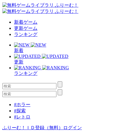
新着ゲーム
更新ゲーム
ランキング
新着
更新
ランキング
#ホラー
#探索
#レトロ
ふりーむ！ＩＤ登録（無料）
ログイン