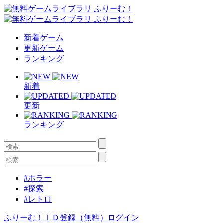
新着ゲーム
更新ゲーム
ランキング
新着
更新
ランキング
#ホラー
#探索
#レトロ
ふりーむ！ＩＤ登録（無料）
ログイン