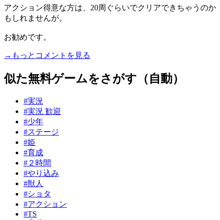
アクション得意な方は、20周ぐらいでクリアできちゃうのか
もしれませんが。
お勧めです。
→もっとコメントを見る
似た無料ゲームをさがす（自動）
#実況
#実況 歓迎
#少年
#ステージ
#姫
#育成
#２時間
#やり込み
#獣人
#ショタ
#アクション
#TS