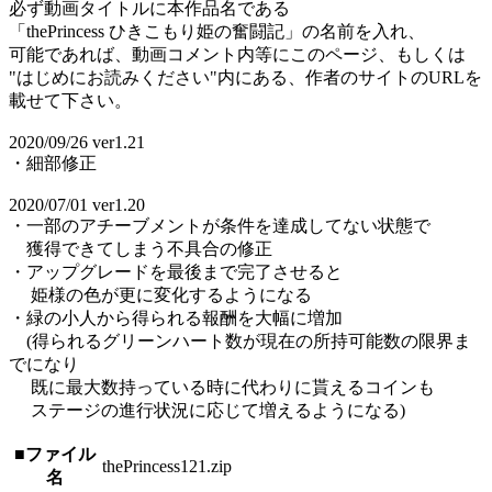
必ず動画タイトルに本作品名である
「thePrincess ひきこもり姫の奮闘記」の名前を入れ、
可能であれば、動画コメント内等にこのページ、もしくは
"はじめにお読みください"内にある、作者のサイトのURLを
載せて下さい。
2020/09/26 ver1.21
・細部修正
2020/07/01 ver1.20
・一部のアチーブメントが条件を達成してない状態で
獲得できてしまう不具合の修正
・アップグレードを最後まで完了させると
姫様の色が更に変化するようになる
・緑の小人から得られる報酬を大幅に増加
(得られるグリーンハート数が現在の所持可能数の限界ま
でになり
既に最大数持っている時に代わりに貰えるコインも
ステージの進行状況に応じて増えるようになる)
■ファイル
thePrincess121.zip
名