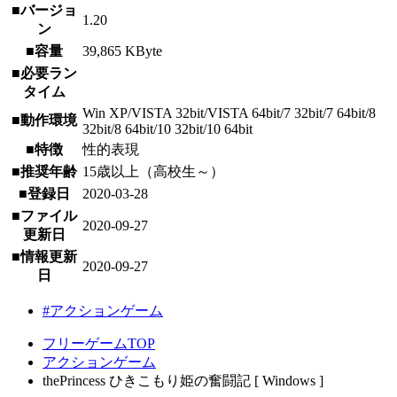
■バージョ
1.20
ン
■容量
39,865 KByte
■必要ラン
タイム
Win XP/VISTA 32bit/VISTA 64bit/7 32bit/7 64bit/8
■動作環境
32bit/8 64bit/10 32bit/10 64bit
■特徴
性的表現
■推奨年齢
15歳以上（高校生～）
■登録日
2020-03-28
■ファイル
2020-09-27
更新日
■情報更新
2020-09-27
日
#アクションゲーム
フリーゲームTOP
アクションゲーム
thePrincess ひきこもり姫の奮闘記 [ Windows ]