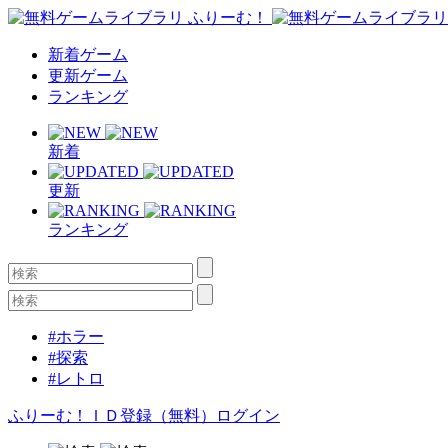
新着ゲーム
更新ゲーム
ランキング
新着
更新
ランキング
#ホラー
#探索
#レトロ
ふりーむ！ＩＤ登録（無料）
ログイン