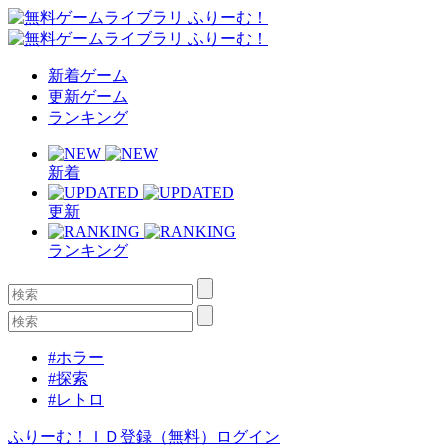
新着ゲーム
更新ゲーム
ランキング
新着
更新
ランキング
#ホラー
#探索
#レトロ
ふりーむ！ＩＤ登録（無料）
ログイン