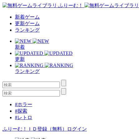
新着ゲーム
更新ゲーム
ランキング
新着
更新
ランキング
#ホラー
#探索
#レトロ
ふりーむ！ＩＤ登録（無料）
ログイン