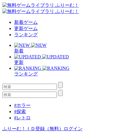
新着ゲーム
更新ゲーム
ランキング
新着
更新
ランキング
#ホラー
#探索
#レトロ
ふりーむ！ＩＤ登録（無料）
ログイン