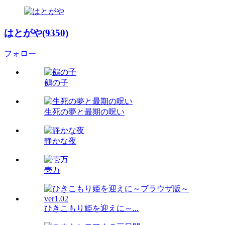
はとがや(9350)
フォロー
鵺の子
生死の夢と最期の呪い
静かな夜
壱万
ひきこもり姫を迎えに～...