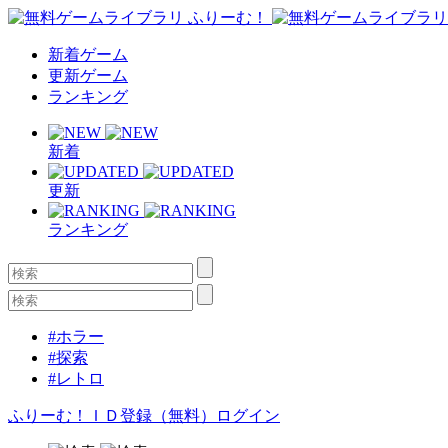
新着ゲーム
更新ゲーム
ランキング
新着
更新
ランキング
#ホラー
#探索
#レトロ
ふりーむ！ＩＤ登録（無料）
ログイン