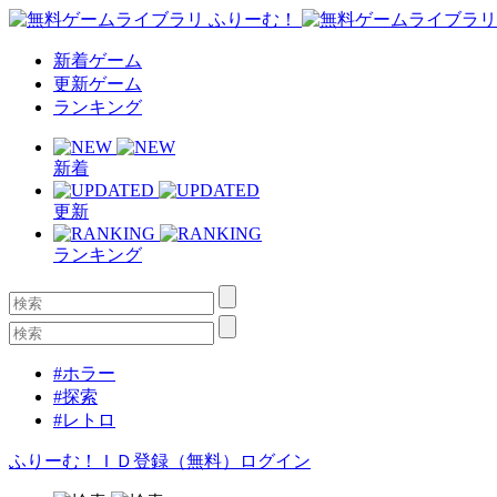
新着ゲーム
更新ゲーム
ランキング
新着
更新
ランキング
#ホラー
#探索
#レトロ
ふりーむ！ＩＤ登録（無料）
ログイン