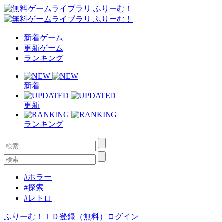
新着ゲーム
更新ゲーム
ランキング
新着
更新
ランキング
#ホラー
#探索
#レトロ
ふりーむ！ＩＤ登録（無料）
ログイン