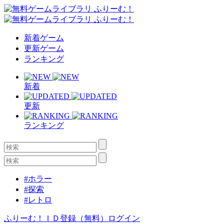
新着ゲーム
更新ゲーム
ランキング
新着
更新
ランキング
#ホラー
#探索
#レトロ
ふりーむ！ＩＤ登録（無料）
ログイン