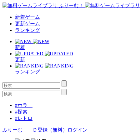
新着ゲーム
更新ゲーム
ランキング
新着
更新
ランキング
#ホラー
#探索
#レトロ
ふりーむ！ＩＤ登録（無料）
ログイン