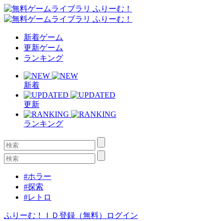
新着ゲーム
更新ゲーム
ランキング
新着
更新
ランキング
#ホラー
#探索
#レトロ
ふりーむ！ＩＤ登録（無料）
ログイン