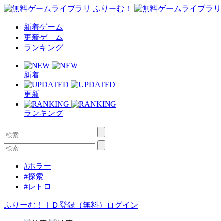
新着ゲーム
更新ゲーム
ランキング
新着
更新
ランキング
#ホラー
#探索
#レトロ
ふりーむ！ＩＤ登録（無料）
ログイン