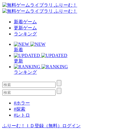
新着ゲーム
更新ゲーム
ランキング
新着
更新
ランキング
#ホラー
#探索
#レトロ
ふりーむ！ＩＤ登録（無料）
ログイン