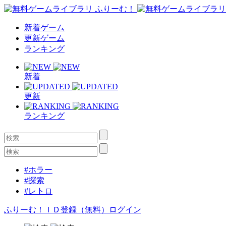
新着ゲーム
更新ゲーム
ランキング
新着
更新
ランキング
#ホラー
#探索
#レトロ
ふりーむ！ＩＤ登録（無料）
ログイン