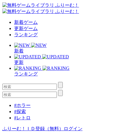
新着ゲーム
更新ゲーム
ランキング
新着
更新
ランキング
#ホラー
#探索
#レトロ
ふりーむ！ＩＤ登録（無料）
ログイン