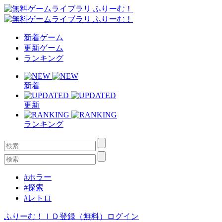
新着ゲーム
更新ゲーム
ランキング
新着
更新
ランキング
#ホラー
#探索
#レトロ
ふりーむ！ＩＤ登録（無料）
ログイン