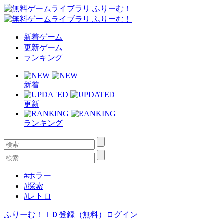
新着ゲーム
更新ゲーム
ランキング
新着
更新
ランキング
#ホラー
#探索
#レトロ
ふりーむ！ＩＤ登録（無料）
ログイン